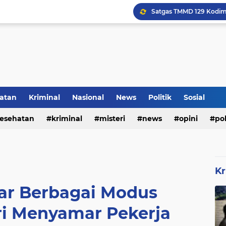
Voli Menjadi Pengisi W
atan
Kriminal
Nasional
News
Politik
Sosial
esehatan
kriminal
misteri
news
opini
pol
Kr
kar Berbagai Modus
ri Menyamar Pekerja