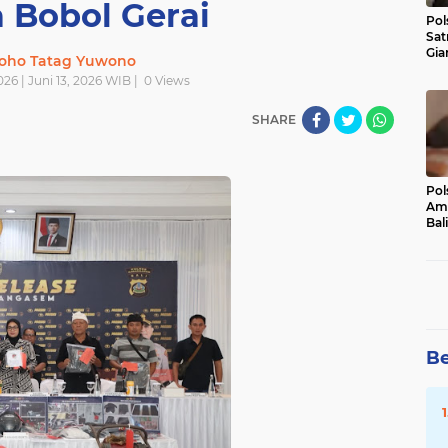
 Bobol Gerai
Pol
Sat
Gia
oho Tatag Yuwono
Kasu
026 | Juni 13, 2026 WIB |
0
Views
Med
SHARE
Pol
Ama
Bali
Dis
Be