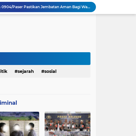
Satgas TMMD 129 Kodim 0904/Paser Pastikan Jembatan Aman Bagi Warga
Sasaran RTLH Ke 5 Sudah Mulai Dieksekusi Oleh Satgas TMMD 129 Kodim 0904/Paser
aktu Luang Personel TMMD 129 Pada Sore Hari
Satgas TMMD Ke 129 Kodim 0904/Paser Pasang Lantai Baru Pada Rumah Bapak Harim
TMMD Ke 129 Kodim 0904/Paser Terima Kunjungan Dari Tim Wasev Mabesad
Personel Satgas TMMD 129 Kodim 0904/Paser Ciptakan Lingkungan Bersih
Sosialisasi Bahaya Narkoba Pada TMMD 129 Kodim 0904/Paser Disambut Positif
Babinsa Hadir di Posyandu Cenderawasih, Wujud Sinergi TNI Dukung Kesehatan Masyarakat
Polres Gianyar Gelar Apel Kesiapan Pengamanan Final Piala Presiden 2026
Renovasi Rumah Bapak Harim Mendekati 70% Sebelum Penutupan TMMD 129
itik
sejarah
sosial
iminal