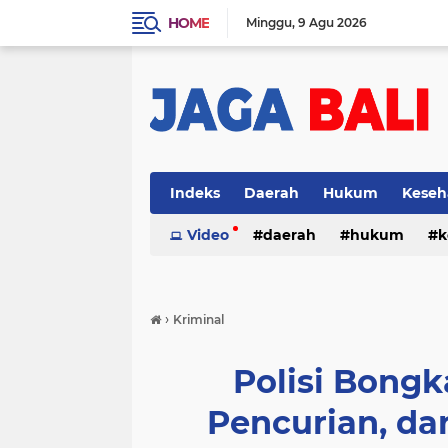
HOME
Minggu
9 Agu 2026
Indeks
Daerah
Hukum
Keseh
Video
daerah
hukum
k
›
Kriminal
Polisi Bong
Pencurian, da