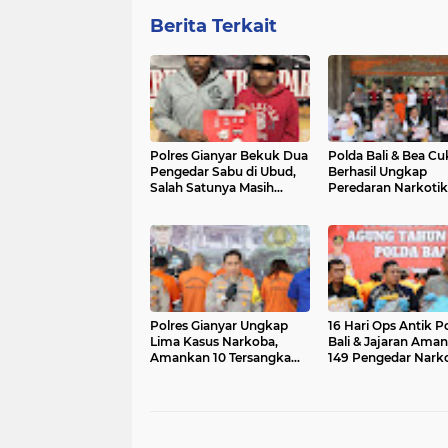
Berita Terkait
Polres Gianyar Bekuk Dua
Polda Bali & Bea Cu
Pengedar Sabu di Ubud,
Berhasil Ungkap
Salah Satunya Masih
Peredaran Narkotik
Remaja
Jenis Kokain Jaring
Internasional Sehar
Milyar Rupiah
Polres Gianyar Ungkap
16 Hari Ops Antik P
Lima Kasus Narkoba,
Bali & Jajaran Ama
Amankan 10 Tersangka
149 Pengedar Nark
dan Barang Bukti Senilai
Rp1,2 Miliar