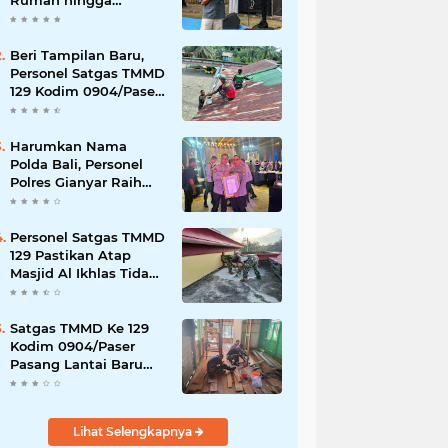
Rumah hingga
Lingkungan Sekolah
Beri Tampilan Baru,
Personel Satgas TMMD
129 Kodim 0904/Paser
Cat Atap Rumah
Marbot
Harumkan Nama
Polda Bali, Personel
Polres Gianyar Raih
Penghargaan
Hoegeng Awards 2026
Personel Satgas TMMD
129 Pastikan Atap
Masjid Al Ikhlas Tidak
Bocor Lagi
Satgas TMMD Ke 129
Kodim 0904/Paser
Pasang Lantai Baru
Pada Rumah Bapak
Harim
Lihat Selengkapnya