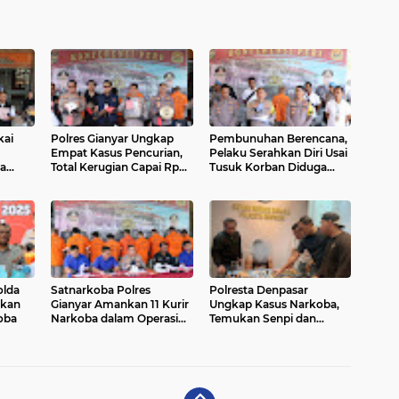
kai
Polres Gianyar Ungkap
Pembunuhan Berencana,
Empat Kasus Pencurian,
Pelaku Serahkan Diri Usai
a
Total Kerugian Capai Rp87
Tusuk Korban Diduga
an
Juta
Selingkuh dengan Istrinya
ga 12
olda
Satnarkoba Polres
Polresta Denpasar
nkan
Gianyar Amankan 11 Kurir
Ungkap Kasus Narkoba,
oba
Narkoba dalam Operasi
Temukan Senpi dan
Antik Agung 2025
Airsoft Gun Saat
Pengerebekan