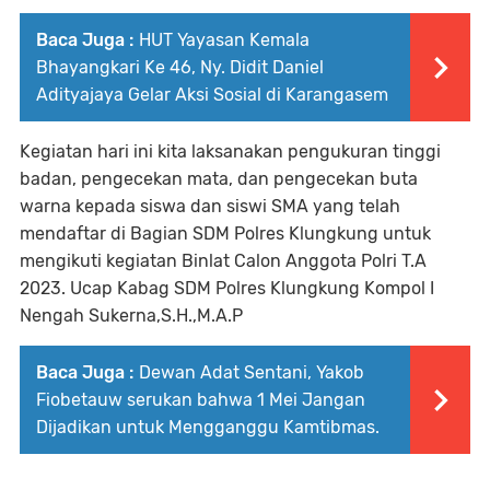
Baca Juga :
HUT Yayasan Kemala
Bhayangkari Ke 46, Ny. Didit Daniel
Adityajaya Gelar Aksi Sosial di Karangasem
Kegiatan hari ini kita laksanakan pengukuran tinggi
badan, pengecekan mata, dan pengecekan buta
warna kepada siswa dan siswi SMA yang telah
mendaftar di Bagian SDM Polres Klungkung untuk
mengikuti kegiatan Binlat Calon Anggota Polri T.A
2023. Ucap Kabag SDM Polres Klungkung Kompol I
Nengah Sukerna,S.H.,M.A.P
Baca Juga :
Dewan Adat Sentani, Yakob
Fiobetauw serukan bahwa 1 Mei Jangan
Dijadikan untuk Mengganggu Kamtibmas.