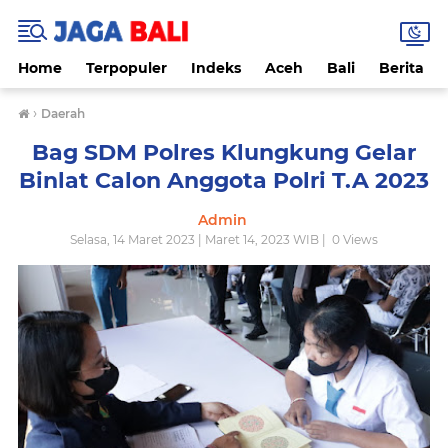
Home
Terpopuler
Indeks
Aceh
Bali
Berita
›
Daerah
Bag SDM Polres Klungkung Gelar
Binlat Calon Anggota Polri T.A 2023
Admin
Selasa, 14 Maret 2023 | Maret 14, 2023 WIB |
0
Views